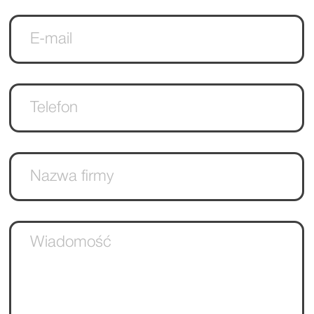
Usługi
Przechowywanie
Obiektów S3
Elastyczna Chmura
vGPU
Backup
VPS z obsługą RDP
Cloudsy Veeam BaaS