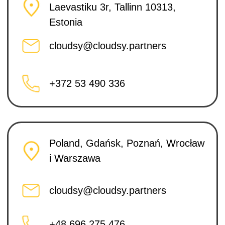
cloudsy@cloudsy.partners
+48 696 275 476
Croatia, Zagreb, mileIT Services
d.o.o.
Trg Mažuranića 3
cloudsy@cloudsy.partners
+385 99 2444 000