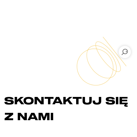
SKONTAKTUJ SIĘ
Z NAMI
Skontaktuj się z nami, aby dowiedzieć się
więcej o naszych rozwiązaniach chmurowych i
omówić, w jaki sposób możemy pomóc Twojej
firmie w rozwoju. Nasi przedstawiciele w