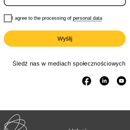
Ceny
Dokumentacja
Virtuaalinfra OU VAT number
Partnerstwo
EE16304127
Reg number: EE102407226
Laevastiku 3r, Tallinn 10313,
Kontakty
Estonia
cloudsy@cloudsy.partners
O nas
©2021-2026 Cloudsy
Privacy and cookies
Aktualności
Dotacje od Cloudsy