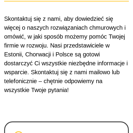
Estonii, Chorwacji i Polsce są gotowi
dostarczyć Ci wszystkie niezbędne informacje i
wsparcie. Skontaktuj się z nami mailowo lub
telefonicznie – chętnie odpowiemy na
wszystkie Twoje pytania!
Laevastiku 3r, Tallinn 10313,
Estonia
cloudsy@cloudsy.partners
+372 53 490 336
Poland, Gdańsk, Poznań, Wrocław
i Warszawa